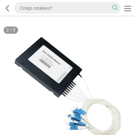
2
/
5