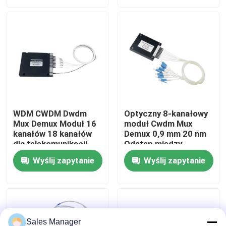
Pokaz VR
O nas
Wycieczka po fabryce
WDM CWDM Dwdm
Optyczny 8-kanałowy
Mux Demux Moduł 16
moduł Cwdm Mux
Kontrola jakości
kanałów 18 kanałów
Demux 0,9 mm 20 nm
dla telekomunikacji
Odstęp między
kanałami
Poprosić o wycenę
Wyślij zapytanie
Wyślij zapytanie
Zespół kabla światłowodowego
Patchcord światłowodowy
Sales Manager