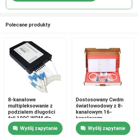
Polecane produkty
Dom
8-kanałowe
Dostosowany Cwdm
multipleksowanie z
światłowodowy z 8-
podziałem długości
kanałowym 16-
Produkty
fali 100G WDM dla
kanałowym
centrum danych 5G
demultiplekserem w
Wyślij zapytanie
Wyślij zapytanie
dół
Filmy