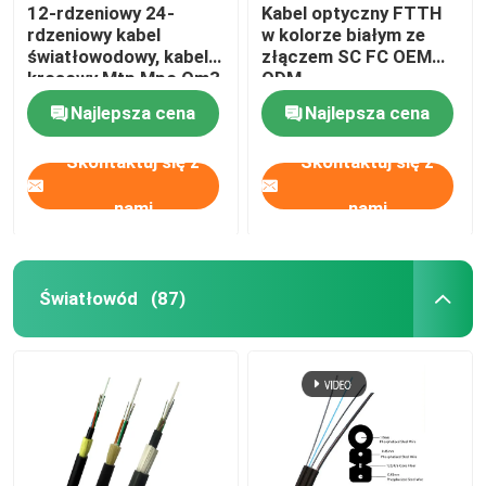
12-rdzeniowy 24-
Kabel optyczny FTTH
rdzeniowy kabel
w kolorze białym ze
światłowodowy, kabel
złączem SC FC OEM
krosowy Mtp Mpo Om3
ODM
Om4 dla Qsfp
Najlepsza cena
Najlepsza cena
Skontaktuj się z
Skontaktuj się z
nami
nami
Światłowód
(87)