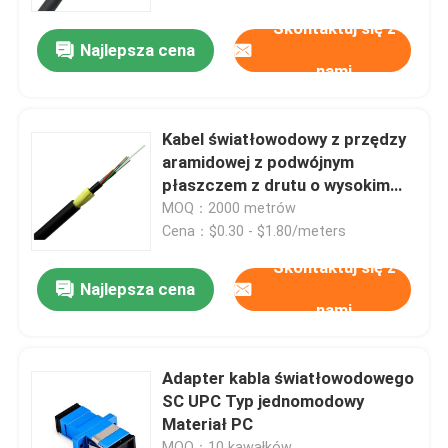
Skontaktuj się z
Najlepsza cena
Pokaz VR
nami
O nas
Kabel światłowodowy z przędzy
aramidowej z podwójnym
Wycieczka po fabryce
płaszczem z drutu o wysokim
napięciu Aerial Adss 24 rdzeń
MOQ：2000 metrów
Cena：$0.30 - $1.80/meters
Kontrola jakości
Skontaktuj się z
Najlepsza cena
nami
Poprosić o wycenę
Zespół kabla światłowodowego
Adapter kabla światłowodowego
SC UPC Typ jednomodowy
Materiał PC
Patchcord światłowodowy
MOQ：10 kawałków