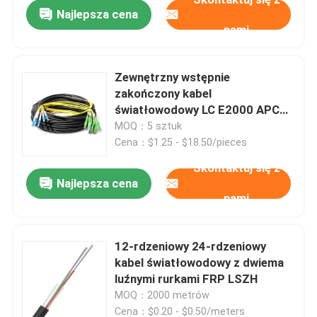
Najlepsza cena
nami
Zewnętrzny wstępnie
zakończony kabel
światłowodowy LC E2000 APC
ze skarpetą do ciągnięcia
MOQ：5 sztuk
Cena：$1.25 - $18.50/pieces
Skontaktuj się z
Najlepsza cena
nami
Dom
12-rdzeniowy 24-rdzeniowy
kabel światłowodowy z dwiema
Produkty
luźnymi rurkami FRP LSZH
MOQ：2000 metrów
Filmy
Cena：$0.20 - $0.50/meters