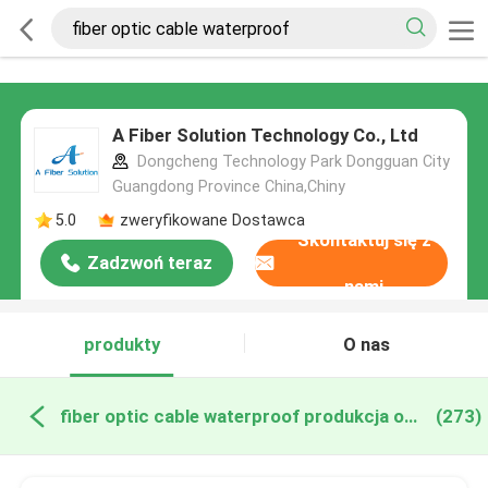
A Fiber Solution Technology Co., Ltd
Dongcheng Technology Park Dongguan City
Guangdong Province China,Chiny
5.0
zweryfikowane Dostawca
Skontaktuj się z
Zadzwoń teraz
nami
produkty
O nas
fiber optic cable waterproof produkcja online
(273)