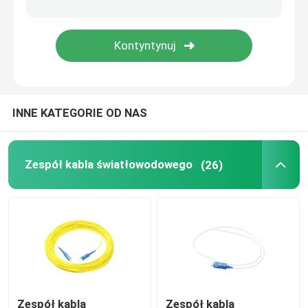
Panel krosowy MPO
Skrzynka zaciskowa światłowodu
INNE KATEGORIE OD NAS
zamknięcie spawu światłowodowego
Konwerter mediów światłowodowych
Zespół kabla światłowodowego
(26)
Multipleksowanie z podziałem długości fali WDM
Kabel połączeniowy Ethernet
Akcesoria do kabli światłowodowych
Zespół kabla
Zespół kabla