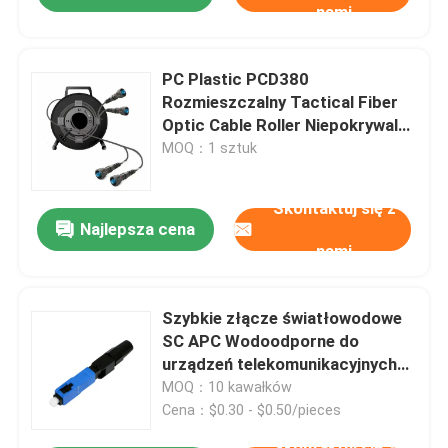
nami
PC Plastic PCD380
Rozmieszczalny Tactical Fiber
Optic Cable Roller Niepokrywalny
Pusty Cable Drum Reel
MOQ：1 sztuk
Skontaktuj się z
Najlepsza cena
nami
Szybkie złącze światłowodowe
SC APC Wodoodporne do
urządzeń telekomunikacyjnych
FTTH
MOQ：10 kawałków
Cena：$0.30 - $0.50/pieces
Skontaktuj się z