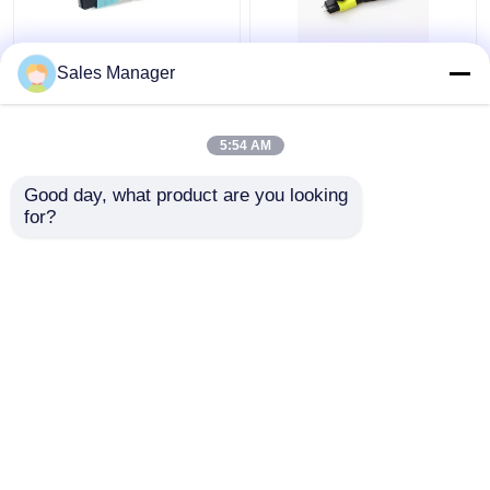
MTP MPO
Dostosowana OM3 24
Sales Manager
Światłowodowa pętla
światłowodowa pętla
zwrotna OM3 24
zwrotna MTP MPO dla
Światłowód dla
rozwiązań FTTx
5:54 AM
centrum danych OEM
Najlepsza cena
Najlepsza cena
Good day, what product are you looking 
for?
Skontaktuj się z
Skontaktuj się z
nami
nami
Zobacz więcej
Dom
O nas
Skontaktuj się z nami
Desktop Site
Sitemap
Privacy Policy