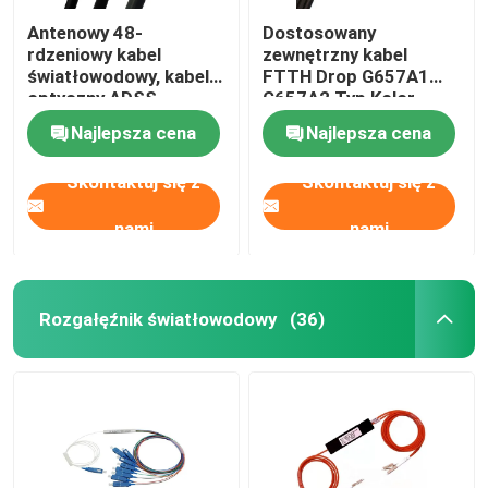
Antenowy 48-
Dostosowany
rdzeniowy kabel
zewnętrzny kabel
światłowodowy, kabel
FTTH Drop G657A1
optyczny ADSS
G657A2 Typ Kolor
Zewnętrzna
czarny
Najlepsza cena
Najlepsza cena
wytrzymałość
aramidowa
Skontaktuj się z
Skontaktuj się z
nami
nami
Rozgałęźnik światłowodowy
(36)