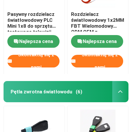
Pasywny rozdzielacz
Rozdzielacz
światłowodowy PLC
światłowodowy 1x2MM
Mini 1x8 do sprzętu
FBT Wielomodowy
testowego telewizji
ODM OEM z
kablowej
certyfikatem RoHS
Najlepsza cena
Najlepsza cena
Skontaktuj się z
Skontaktuj się z
nami
nami
Pętla zwrotna światłowodu
(6)