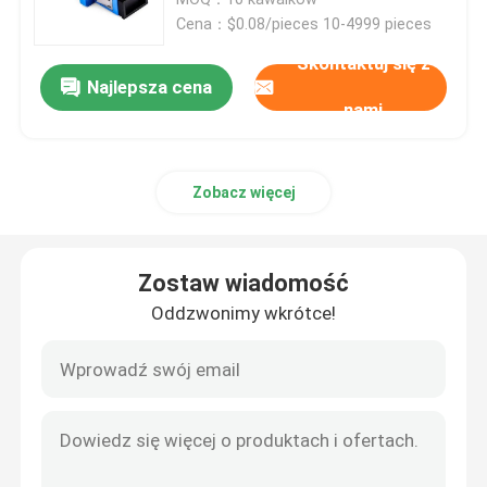
Cena：$0.08/pieces 10-4999 pieces
Światłowód
Skontaktuj się z
Najlepsza cena
nami
Rozgałęźnik światłowodowy
Zobacz więcej
Pętla zwrotna światłowodu
Rozwiązanie FTTH
Zostaw wiadomość
Oddzwonimy wkrótce!
Złącze światłowodowe
adapter światłowodowy
Tłumik światłowodowy