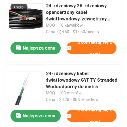
24-rdzeniowy 36-rdzeniowy
opancerzony kabel
światłowodowy, zewnętrzny
wodoodporny kabel krosowy
MOQ：10 kawałków
typu pigtail
Cena：$4.50 - $18.50/pieces
Skontaktuj się z
Najlepsza cena
nami
24-rdzeniowy kabel
światłowodowy GYFTY Stranded
Wodoodporny do metra
MOQ：100 metrów
Cena：$0.20 - $0.90/meters
Skontaktuj się z
Najlepsza cena
nami