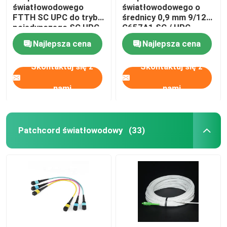
światłowodowego
światłowodowego o
FTTH SC UPC do trybu
średnicy 0,9 mm 9/125
Sprzęt do testowania włókien
pojedynczego SC UPC
G657A1 SC / UPC
Simplex Polished White
Najlepsza cena
Najlepsza cena
Skontaktuj się z
Skontaktuj się z
nami
nami
Patchcord światłowodowy
(33)