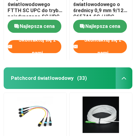
światłowodowego
światłowodowego o
FTTH SC UPC do trybu
średnicy 0,9 mm 9/125
Sprzęt do testowania włókien
pojedynczego SC UPC
G657A1 SC / UPC
Simplex Polished White
Najlepsza cena
Najlepsza cena
Skontaktuj się z
Skontaktuj się z
nami
nami
Patchcord światłowodowy
(33)