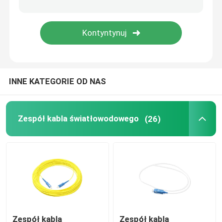
Panel krosowy MPO
Skrzynka zaciskowa światłowodu
INNE KATEGORIE OD NAS
zamknięcie spawu światłowodowego
Konwerter mediów światłowodowych
Zespół kabla światłowodowego
(26)
Multipleksowanie z podziałem długości fali WDM
Kabel połączeniowy Ethernet
Akcesoria do kabli światłowodowych
Zespół kabla
Zespół kabla