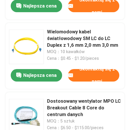
Najlepsza cena
nami
Wielomodowy kabel
światłowodowy SM LC do LC
Duplex z 1,6 mm 2,0 mm 3,0 mm
MOQ：10 kawałków
Cena：$0.45 - $1.20/pieces
Skontaktuj się z
Najlepsza cena
nami
Dom
Dostosowany wentylator MPO LC
Breakout Cable 8 Core do
Produkty
centrum danych
MOQ：5 sztuk
Filmy
Cena：$6.50 - $115.00/pieces