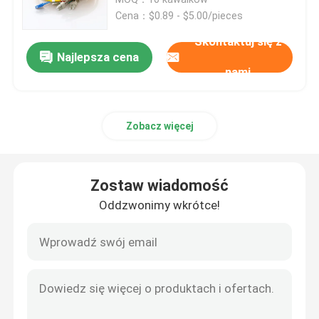
Cena：$0.89 - $5.00/pieces
Światłowód
Skontaktuj się z
Najlepsza cena
nami
Rozgałęźnik światłowodowy
Zobacz więcej
Pętla zwrotna światłowodu
Rozwiązanie FTTH
Zostaw wiadomość
Oddzwonimy wkrótce!
Złącze światłowodowe
adapter światłowodowy
Tłumik światłowodowy