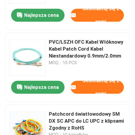
Skontaktuj się z
Najlepsza cena
Pokaz VR
nami
O nas
PVC/LSZH OFC Kabel Włóknowy
Kabel Patch Cord Kabel
Wycieczka po fabryce
Niestandardowy 0.9mm/2.0mm
MOQ：10 PCS
Kontrola jakości
Skontaktuj się z
Najlepsza cena
nami
Poprosić o wycenę
Zespół kabla światłowodowego
Patchcord światłowodowy SM
DX SC APC do LC UPC z klipsami
Zgodny z RoHS
Patchcord światłowodowy
MOQ：10 kawałków