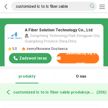
A Fiber Solution Technology Co., Ltd
Dongcheng Technology Park Dongguan City
Guangdong Province China,Chiny
5.0
zweryfikowane Dostawca
Skontaktuj się z
Zadzwoń teraz
nami
produkty
O nas
customized lc to lc fiber cable produkcja online
(206)