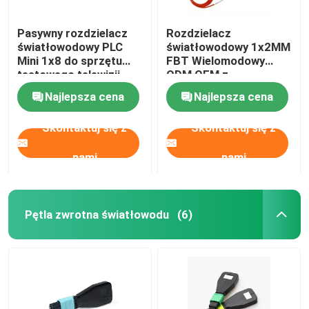
Pasywny rozdzielacz
Rozdzielacz
światłowodowy PLC
światłowodowy 1x2MM
Mini 1x8 do sprzętu
FBT Wielomodowy
testowego telewizji
ODM OEM z
kablowej
certyfikatem RoHS
Najlepsza cena
Najlepsza cena
Skontaktuj się z
Skontaktuj się z
nami
nami
Pętla zwrotna światłowodu
(6)