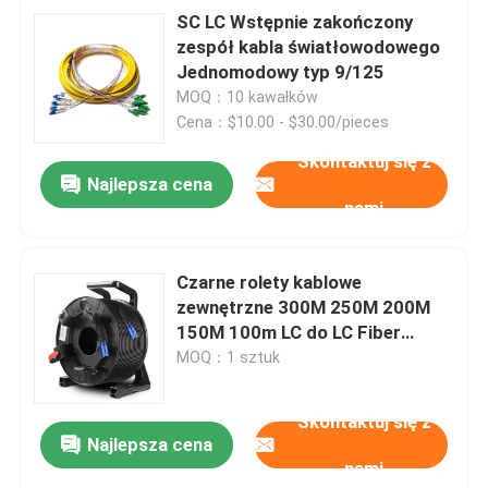
SC LC Wstępnie zakończony
zespół kabla światłowodowego
Jednomodowy typ 9/125
MOQ：10 kawałków
Cena：$10.00 - $30.00/pieces
Skontaktuj się z
Najlepsza cena
nami
Czarne rolety kablowe
zewnętrzne 300M 250M 200M
150M 100m LC do LC Fiber
Patch Cord Extension Cable Reel
MOQ：1 sztuk
Skontaktuj się z
Najlepsza cena
nami