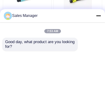
MTP MPO
Dostosowana OM3 24
Sales Manager
Światłowodowa pętla
światłowodowa pętla
zwrotna OM3 24
zwrotna MTP MPO dla
Światłowód dla
rozwiązań FTTx
7:53 AM
centrum danych OEM
Najlepsza cena
Najlepsza cena
Good day, what product are you looking 
for?
Skontaktuj się z
Skontaktuj się z
nami
nami
Zobacz więcej
Dom
O nas
Skontaktuj się z nami
Desktop Site
Sitemap
Privacy Policy