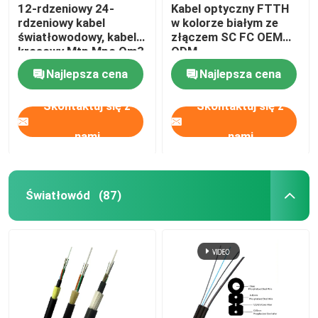
12-rdzeniowy 24-
Kabel optyczny FTTH
rdzeniowy kabel
w kolorze białym ze
światłowodowy, kabel
złączem SC FC OEM
krosowy Mtp Mpo Om3
ODM
Om4 dla Qsfp
Najlepsza cena
Najlepsza cena
Skontaktuj się z
Skontaktuj się z
nami
nami
Światłowód
(87)