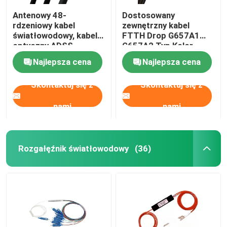
Antenowy 48-
Dostosowany
rdzeniowy kabel
zewnętrzny kabel
światłowodowy, kabel
FTTH Drop G657A1
optyczny ADSS
G657A2 Typ Kolor
Zewnętrzna
czarny
Najlepsza cena
Najlepsza cena
wytrzymałość
aramidowa
Skontaktuj się z
Skontaktuj się z
nami
nami
Rozgałęźnik światłowodowy
(36)