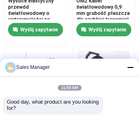
Wysoce elastyczny
OM2 Kabel
przewód
światłowodowy 0,9
światłowodowy o
mm grubość płaszcza
Pokaz VR
wytrzymałości na
dla szybkiej transmisji
rozciąganie 200N
danych
Wyślij zapytanie
Wyślij zapytanie
O nas
Wycieczka po fabryce
Sales Manager
Kontrola jakości
11:55 AM
Poprosić o wycenę
Good day, what product are you looking 
for?
Włókna włókna
Przenośny kabel
optycznego włókna
optyczny 500 metrów
Zespół kabla światłowodowego
stalowego włókna
aramidowego OS2
wydajny
Patchcord światłowodowy
Wyślij zapytanie
Wyślij zapytanie