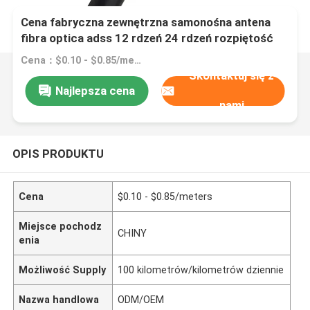
Cena fabryczna zewnętrzna samonośna antena
fibra optica adss 12 rdzeń 24 rdzeń rozpiętość
100m kabel światłowodowy adss
Cena：$0.10 - $0.85/meters
Skontaktuj się z
Najlepsza cena
nami
OPIS PRODUKTU
Cena
$0.10 - $0.85/meters
Miejsce pochodz
CHINY
enia
Możliwość Supply
100 kilometrów/kilometrów dziennie
Nazwa handlowa
ODM/OEM