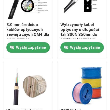
3.0 mm średnica
Wytrzymały kabel
kablów optycznych
optyczny o długości
zewnętrznych OM4 dla
fali 300N 850nm do
sieci dużych
szybkiej łączności
prędkości
Wyślij zapytanie
Wyślij zapytanie
Dom
Produkty
Filmy